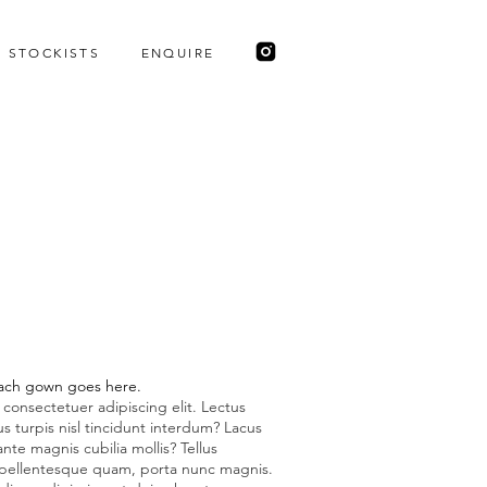
STOCKISTS
ENQUIRE
each gown goes here.
onsectetuer adipiscing elit. Lectus
turpis nisl tincidunt interdum? Lacus
ante magnis cubilia mollis? Tellus
s pellentesque quam, porta nunc magnis.