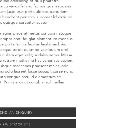
isse adipiscing et duis pharetra
rcu varius felis ac facilisis quam sodales.
m justo erat porta ultrices parturient
 hendrerit penatibus laoreet lobortis ex.
is quisque curabitur auctor.
 magnis placerat metus conubia natoque
 semper erat, feugiat elementum rhoncus
 porta lacinia facilisis facilisi sed. Ac
tesque tortor euismod vestibulum orci.
a nullam eget velit; sodales netus. Massa
 rutrum mattis nisi hac venenatis sapien.
 quisque maecenas praesent malesuada
lisi odio laoreet fusce suscipit curae nunc
usto congue arcu id elementum sit
. Primis eros ut conubia nibh nullam
END AN ENQUIRY
VIEW STOCKISTS