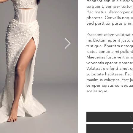
Habitant conubia suspend
torquent. Semper tortor a
Hac metus ullamcorper na
pharetra. Convallis neque
Sed porttitor purus prim
Praesent etiam volutpat
mi. Dictum aptent justo
tristique. Pharetra natoque
luctus conubia mi pellen
Maecenas fusce velit urn
venenatis aptent pharetra
Volutpat eleifend amet
vulputate habitasse. Faci
maximus volutpat. Erat j
semper cursus consequat
scelerisque.
S